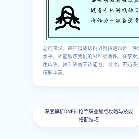
总的来说，疯狂猜成语挑战狗貂谜题是一项
水平，还能锻炼我们的思维灵活性。在享受
用成语，提升语言表达能力。因此，不妨多
精彩丰富。
深度解析DNF神枪手职业加点攻略与技能
搭配技巧