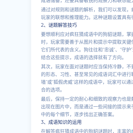
成语储备，还要具备敏锐的观察力和联想能
通过对规则和谜题的解析，我们可以发现，
玩家的联想和推理能力。这种谜题设置具有
2、谜题解答技巧
要想顺利应对疯狂猜成语中的狗貂谜题，掌
时，玩家需要善于从图片和提示中提取关键
它们所代表的含义。狗往往和“忠诚”、“守
结合这些提示，成语的选择就有了方向。
其次，玩家在面对谜题时应当保持冷静，不
的形态、习性、甚至常见的成语词汇中进行
墙”或“狐假虎威”这样的成语中，玩家可以
合的选项。
最后，保持一定的耐心和细致的观察力也是
出现在图片中，而是通过一些间接的提示来
中的每个细节，逐步找出正确答案。
3、成语知识的运用
在解答疯狂猜成语中的狗貂谜题时，丰富的