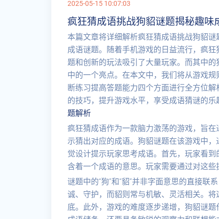
2025-05-15 10:07:03
疯狂猜成语挑战狗貂谜题揭秘趣味
本篇文章将详细解析疯狂猜成语挑战狗貂谜
成语谜题。随着手机游戏的日益流行，疯狂
题和创新的玩法吸引了大量玩家。而其中的
中的一个亮点。在本文中，我们将从游戏规
断练习提高答题能力四个方面进行全方位解
的技巧，提升游戏水平，享受成语猜谜的乐
题解析
疯狂猜成语作为一款脑力激荡的游戏，旨在
示猜出对应的成语。狗貂谜题在该游戏中，
觉设计提示玩家思考成语。首先，玩家看到
含着一个成语的意思。玩家需要通过对这些
谜题中的“狗”和“貂”并非字面意思的直接
诚、守护，而貂则常与机敏、灵活相关。将
底。此外，游戏的难度逐步递增，狗貂谜题