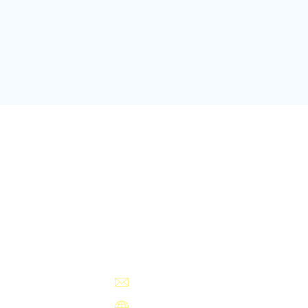
航
Contact Us
+13594780009
首页
发现amjs澳金沙门
sentencing@att.net
精品项目
新闻中心