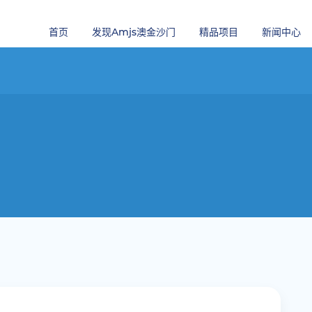
首页
发现amjs澳金沙门
精品项目
新闻中心