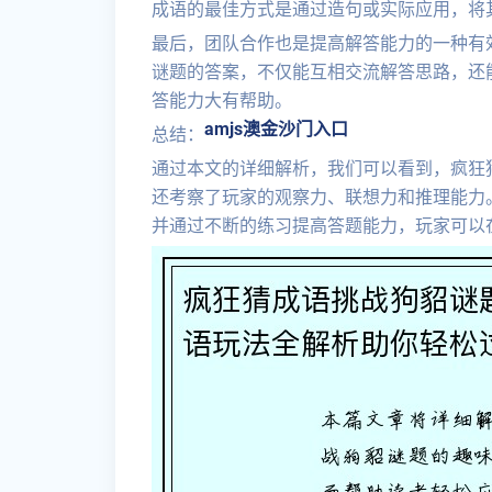
成语的最佳方式是通过造句或实际应用，将
最后，团队合作也是提高解答能力的一种有
谜题的答案，不仅能互相交流解答思路，还
答能力大有帮助。
amjs澳金沙门入口
总结：
通过本文的详细解析，我们可以看到，疯狂
还考察了玩家的观察力、联想力和推理能力
并通过不断的练习提高答题能力，玩家可以