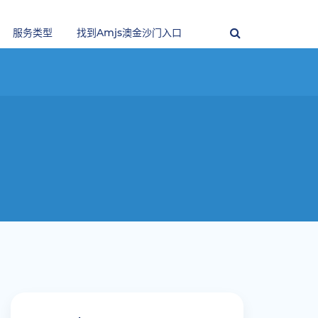
服务类型
找到amjs澳金沙门入口