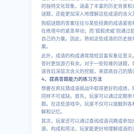
的独特文化现象，涵盖了丰富的历史背景和
谜题，还能更加深入地理解这些成语的含义
狗貂谜题的答案往往与某些经典的成语紧密相
在绝境中的紧急举动；而“狐假虎威”则通过
自己的力量。因此，熟知这些成语的历史故
案。
此外，成语的构成通常简短且富有象征意义
答时更加游刃有余。对于一些较难的谜题，
语背后深层次含义的挖掘，来提高自己的猜
4、提高答题能力的练习方法
想要在疯狂猜成语挑战中取得更好的成绩，
同样不可或缺。首先，玩家可以通过定期参
题。在这些游戏中，玩家不仅可以接触到各
解和记忆。
其次，玩家还可以通过查阅成语词典或参加
源、构成和用法，玩家能更好地理解成语的