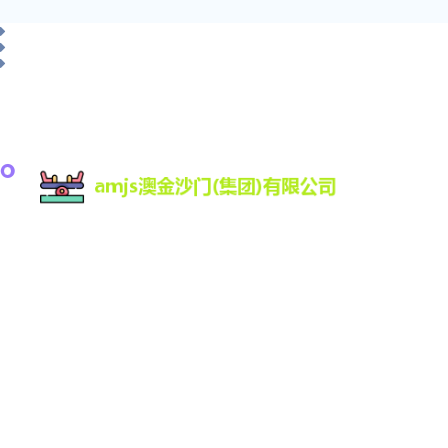
amjs澳金沙门为您提供:最新版客户端,登录入口,涵盖
真人、电子、视讯等，十几年信誉品牌安全靠谱稳
定,最热门的娱乐场所之一,秉承保证一流质量,保持一
级信誉的经营理念,坚持客户第一的原则为广大客户
提供优质的服务。平台支持Web、H7、手机版更有
iOS、Android原生APP官方下载。