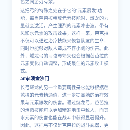
色之间游刃有余。
这把弓的特殊之处在于它的“元素暴发”功
能，每当芭芭拉释放元素技能时，燧龙的力
量就会激活，产生强烈的元素冲击波，带有
风和水元素的攻击效果。这样一来，芭芭拉
不仅可以通过治疗技能来恢复队友的生命，
同时也能够对敌人造成不容小觑的伤害。此
外，燧龙弓的弓弦与箭矢也会根据芭芭拉的
元素变化自动调整，形成最佳的元素攻击模
式。
amjs澳金沙门
长弓燧龙的另一个重要属性是它能够根据芭
芭拉的元素精通值，进一步提高她的治疗效
果与元素爆发的伤害。通过燧龙弓，芭芭拉
的治愈技能可以更加精准地击中敌人，而其
水元素的伤害也能在战斗中获得显著提升。
因此，这把弓不仅是芭芭拉的战斗武器，更