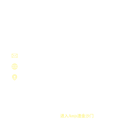
Contact Us
+13594780009
sentencing@att.net
https://www.zimogloves.com
武威市毒裤瀑布419号
Copyright ©
进入amjs澳金沙门
.