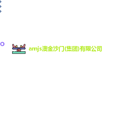
amjs澳金沙门为您提供:最新版客户端,登录入口,涵盖
真人、电子、视讯等，十几年信誉品牌安全靠谱稳
定,最热门的娱乐场所之一,秉承保证一流质量,保持一
级信誉的经营理念,坚持客户第一的原则为广大客户
提供优质的服务。平台支持Web、H7、手机版更有
iOS、Android原生APP官方下载。