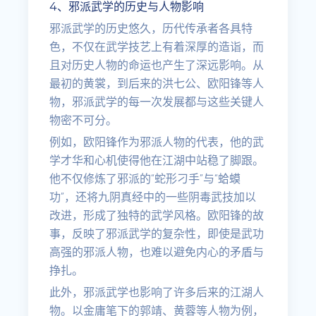
4、邪派武学的历史与人物影响
邪派武学的历史悠久，历代传承者各具特
色，不仅在武学技艺上有着深厚的造诣，而
且对历史人物的命运也产生了深远影响。从
最初的黄裳，到后来的洪七公、欧阳锋等人
物，邪派武学的每一次发展都与这些关键人
物密不可分。
例如，欧阳锋作为邪派人物的代表，他的武
学才华和心机使得他在江湖中站稳了脚跟。
他不仅修炼了邪派的“蛇形刁手”与“蛤蟆
功”，还将九阴真经中的一些阴毒武技加以
改进，形成了独特的武学风格。欧阳锋的故
事，反映了邪派武学的复杂性，即使是武功
高强的邪派人物，也难以避免内心的矛盾与
挣扎。
此外，邪派武学也影响了许多后来的江湖人
物。以金庸笔下的郭靖、黄蓉等人物为例，