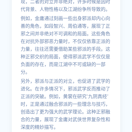
现，二者的对立并非绝对，许多时候是因时
代背景、人物性格以及江湖纷争所导致的。
例如，金庸通过刻画一些出身邪派却内心向
善的角色，如段智兴、周伯通等，展现了正
邪之间并非绝对不可调和的局面。这些角色
在对抗外部邪恶力量时，不仅仅依靠正派的
力量，往往还需要借助某些邪派的手段。这
种正邪交织的局面，使得邪派武学不仅仅是
负面的存在，而是江湖中不可或缺的一部
分。
另外，邪派与正派的对立，也促进了武学的
进化。在许多情况下，邪派武学反而推动了
正派的突破。例如，黄裳在研究“九阴真经”
时，正是通过融合邪派的一些理念与技巧，
创造出了更为强大的武学理论。这种正邪融
合的力量，展现了金庸对武侠世界复杂性和
深度的精妙描写。