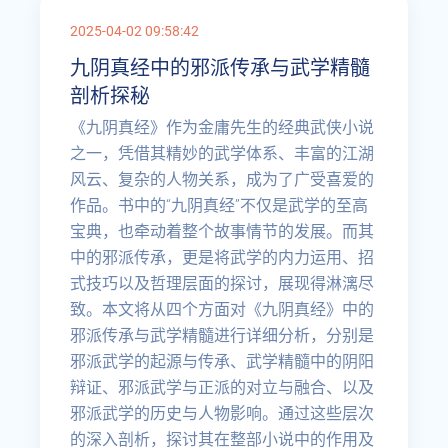
2025-04-02 09:58:42
九阴真经中的邪派传承与武学精髓
剖析探秘
《九阴真经》作为金庸先生的经典武侠小说
之一，凭借其精妙的武学体系、丰富的江湖
风云、复杂的人物关系，成为了广受喜爱的
作品。书中的“九阴真经”不仅是武学的至高
宝典，也牵动着整个故事情节的发展。而其
中的邪派传承，更是将武学的内力运用、招
式技巧以及哲理层面的探讨，展现得淋漓尽
致。本文将从四个方面对《九阴真经》中的
邪派传承与武学精髓进行详细分析，分别是
邪派武学的起源与传承、武学精髓中的阴阳
辩证、邪派武学与正派的对立与融合、以及
邪派武学的历史与人物影响。通过这些层次
的深入剖析，探讨其在整部小说中的作用及