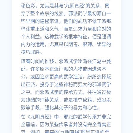
秘色彩，尤其是其与“九阴真经”的关系，贯
穿了整个故事的线索。邪派武学最初源自一
些早期的隐秘宗派，他们的武功不像正派那
样注重正道和义气，而是追求力量和绝对的
个人利益。这种武学的根本特征，便是强调
内力的运用，尤其是以阴毒、狠辣、诡异的
技巧取胜。
随着时间的推移，邪派武学逐渐在江湖中蔓
延，许多原本正派门派的人物或因遭遇不
公，或因追求更高的武学造诣，纷纷选择叛
出正派，投身于这些神秘而强大的邪派武学
之中。而邪派武学的传承方式，往往通过极
为残酷的师徒关系，或是抢夺秘籍、残忍杀
戮等手段，强化其弟子的暴力和心性。
在《九阴真经》中，邪派的武学传承并非完
全黑暗，因为某些传承者并没有完全背离正
道。例如，黄裳的“九阴真经”既是正派的至