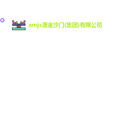
amjs澳金沙门为您提供:最新版客户端,登录入口,涵盖
真人、电子、视讯等，十几年信誉品牌安全靠谱稳
定,最热门的娱乐场所之一,秉承保证一流质量,保持一
级信誉的经营理念,坚持客户第一的原则为广大客户
提供优质的服务。平台支持Web、H7、手机版更有
iOS、Android原生APP官方下载。
导航