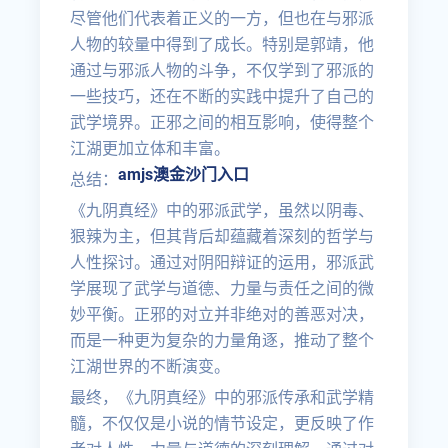
尽管他们代表着正义的一方，但也在与邪派
人物的较量中得到了成长。特别是郭靖，他
通过与邪派人物的斗争，不仅学到了邪派的
一些技巧，还在不断的实践中提升了自己的
武学境界。正邪之间的相互影响，使得整个
江湖更加立体和丰富。
amjs澳金沙门入口
总结：
《九阴真经》中的邪派武学，虽然以阴毒、
狠辣为主，但其背后却蕴藏着深刻的哲学与
人性探讨。通过对阴阳辩证的运用，邪派武
学展现了武学与道德、力量与责任之间的微
妙平衡。正邪的对立并非绝对的善恶对决，
而是一种更为复杂的力量角逐，推动了整个
江湖世界的不断演变。
最终，《九阴真经》中的邪派传承和武学精
髓，不仅仅是小说的情节设定，更反映了作