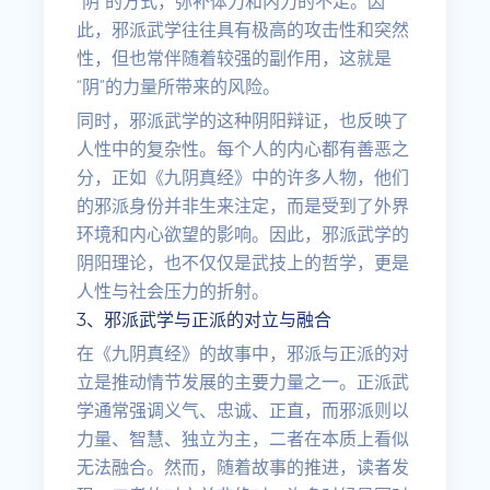
“阴”的方式，弥补体力和内力的不足。因
此，邪派武学往往具有极高的攻击性和突然
性，但也常伴随着较强的副作用，这就是
“阴”的力量所带来的风险。
同时，邪派武学的这种阴阳辩证，也反映了
人性中的复杂性。每个人的内心都有善恶之
分，正如《九阴真经》中的许多人物，他们
的邪派身份并非生来注定，而是受到了外界
环境和内心欲望的影响。因此，邪派武学的
阴阳理论，也不仅仅是武技上的哲学，更是
人性与社会压力的折射。
3、邪派武学与正派的对立与融合
在《九阴真经》的故事中，邪派与正派的对
立是推动情节发展的主要力量之一。正派武
学通常强调义气、忠诚、正直，而邪派则以
力量、智慧、独立为主，二者在本质上看似
无法融合。然而，随着故事的推进，读者发